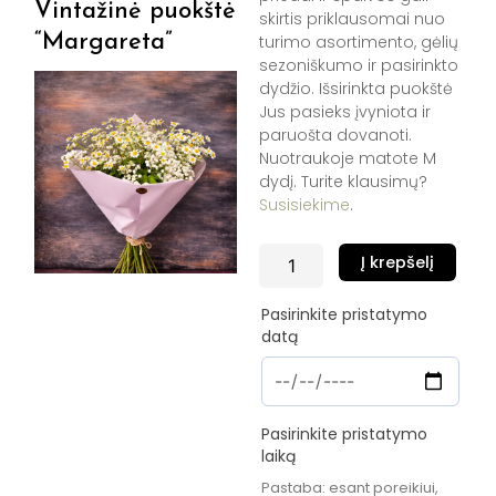
Vintažinė puokštė
skirtis priklausomai nuo
“Margareta”
turimo asortimento, gėlių
sezoniškumo ir pasirinkto
dydžio. Išsirinkta puokštė
Jus pasieks įvyniota ir
paruošta dovanoti.
Nuotraukoje matote M
dydį. Turite klausimų?
Susisiekime
.
produkto
Į krepšelį
kiekis:
Vintažinė
Pasirinkite pristatymo
puokštė
datą
"Margareta"
Pasirinkite pristatymo
laiką
Pastaba: esant poreikiui,