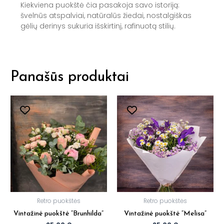
Kiekviena puokštė čia pasakoja savo istoriją:
švelnūs atspalviai, natūralūs žiedai, nostalgiškas
gėlių derinys sukuria išskirtinį, rafinuotą stilių.
Panašūs produktai
Retro puokštės
Retro puokštės
Vintažinė puokštė “Brunhilda”
Vintažinė puokštė “Melisa”