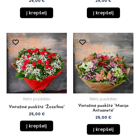
25,00
€
25,00
€
Į krepšelį
Į krepšelį
Retro puokštės
Retro puokštės
Vintažinė puokštė “Marija
Vintažinė puokštė “Žozefina”
Antuanetė”
25,00
€
25,00
€
Į krepšelį
Į krepšelį