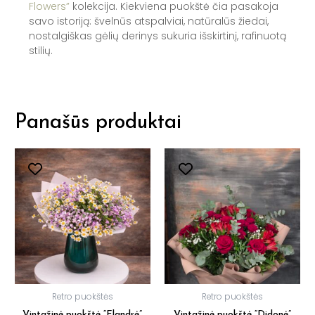
Flowers”
kolekcija. Kiekviena puokštė čia pasakoja
savo istoriją: švelnūs atspalviai, natūralūs žiedai,
nostalgiškas gėlių derinys sukuria išskirtinį, rafinuotą
stilių.
Panašūs produktai
Retro puokštės
Retro puokštės
Vintažinė puokštė “Flandrė”
Vintažinė puokštė “Didonė”