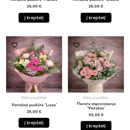
25,00
€
25,00
€
Į krepšelį
Į krepšelį
Retro puokštės
Retro puokštės
Floristo improvizacija
Vintažinė puokštė “Luiza”
“Vintažas”
25,00
€
30,00
€
Į krepšelį
Į krepšelį