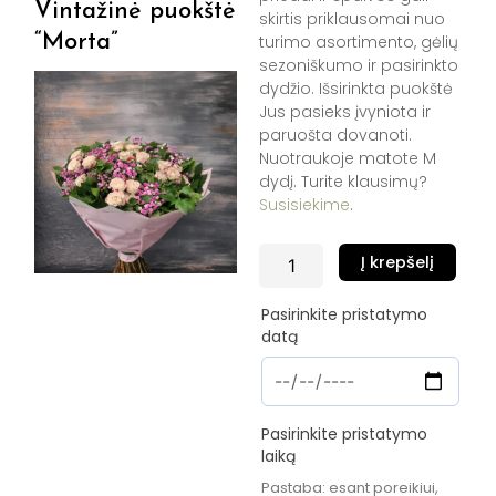
Vintažinė puokštė
skirtis priklausomai nuo
“Morta”
turimo asortimento, gėlių
sezoniškumo ir pasirinkto
dydžio. Išsirinkta puokštė
Jus pasieks įvyniota ir
paruošta dovanoti.
Nuotraukoje matote M
dydį. Turite klausimų?
Susisiekime
.
produkto
Į krepšelį
kiekis:
Vintažinė
Pasirinkite pristatymo
puokštė
datą
"Morta"
Pasirinkite pristatymo
laiką
Pastaba: esant poreikiui,