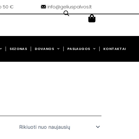
o 50 €
info@geliuspalvos.lt
Cart
0,00
€
SEZONAS
DOVANOS
PASLAUGOS
KONTAKTAI