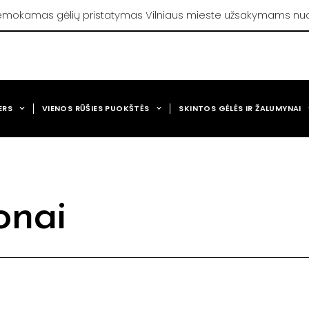
mokamas gėlių pristatymas Vilniaus mieste užsakymams nu
ERS
VIENOS RŪŠIES PUOKŠTĖS
SKINTOS GĖLĖS IR ŽALUMYNAI
onai