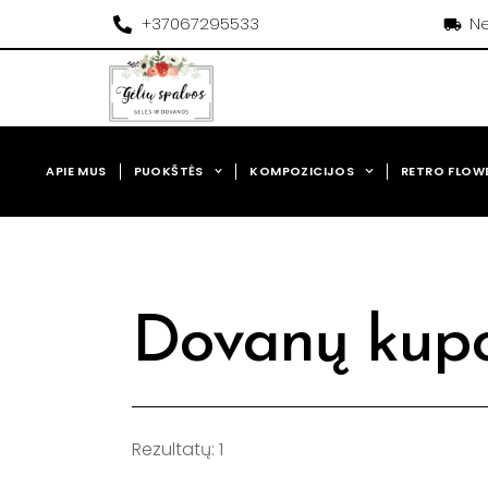
Pereiti
+37067295533
Ne
prie
turinio
APIE MUS
PUOKŠTĖS
KOMPOZICIJOS
RETRO FLOW
Dovanų kup
Rezultatų: 1