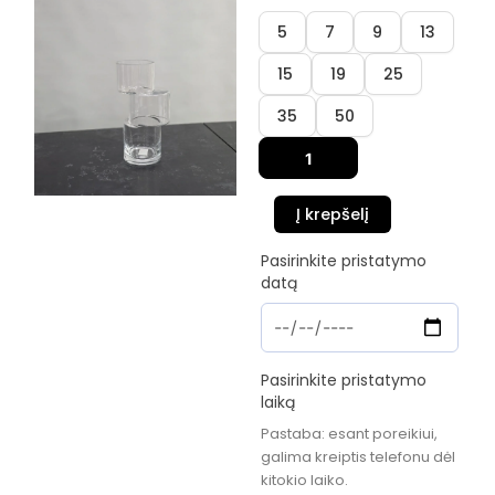
produkto
5
7
9
13
kiekis:
Vaza
15
19
25
"Šilas"
35
50
Į krepšelį
Pasirinkite pristatymo
datą
Pasirinkite pristatymo
laiką
Pastaba: esant poreikiui,
galima kreiptis telefonu dėl
kitokio laiko.