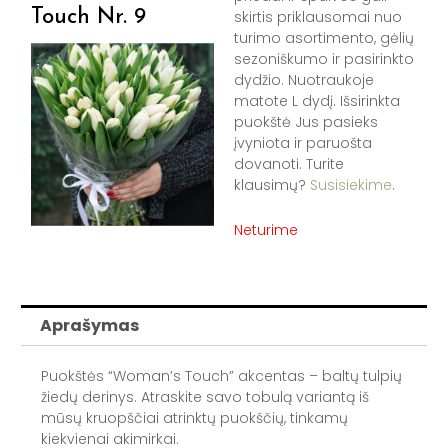
Touch Nr. 9
skirtis priklausomai nuo
turimo asortimento, gėlių
sezoniškumo ir pasirinkto
dydžio. Nuotraukoje
matote L dydį. Išsirinkta
puokštė Jus pasieks
įvyniota ir paruošta
dovanoti. Turite
klausimų?
Susisiekime
.
Neturime
Aprašymas
Puokštės “Woman’s Touch” akcentas – baltų tulpių
žiedų derinys. Atraskite savo tobulą variantą iš
mūsų kruopščiai atrinktų puokščių, tinkamų
kiekvienai akimirkai.