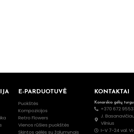
IJA
E-PARDUOTUVĖ
KONTAKTAI
Puokštės
Konarskio gėlių turgu
+370 672 9553
Kompozicijos
J. Basanavičiau
ika
Retro Flowers
Vilnius
s
Vienos rūšies puokštės
I–V 7-24 val. VI
Skintos gėlės su žalumynais