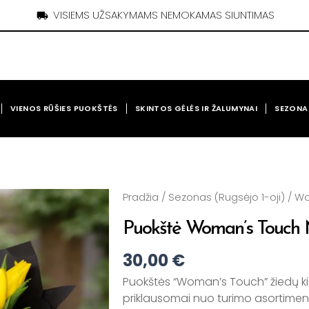
VISIEMS UŽSAKYMAMS NEMOKAMAS SIUNTIMAS
VIENOS RŪŠIES PUOKŠTĖS
SKINTOS GĖLĖS IR ŽALUMYNAI
SEZONA
Pradžia
/
Sezonas (Rugsėjo 1-oji)
/
Wo
Puokštė Woman’s Touch N
30,00
€
Puokštės “Woman’s Touch” žiedų kieki
priklausomai nuo turimo asortimento