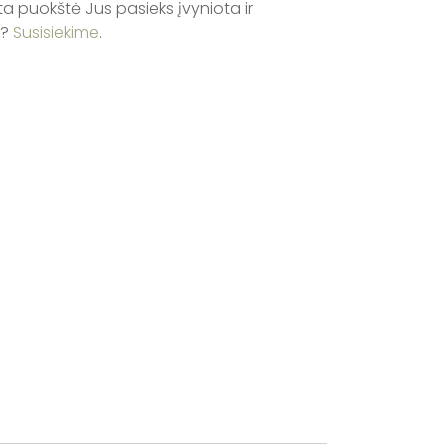
ta puokštė Jus pasieks įvyniota ir
ų?
Susisiekime
.