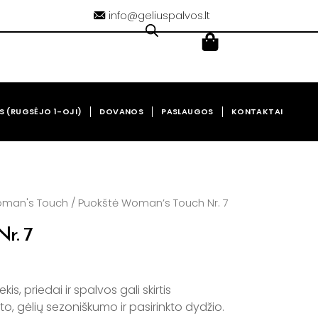
info@geliuspalvos.lt
Cart
0,00
€
S (RUGSĖJO 1-OJI)
DOVANOS
PASLAUGOS
KONTAKTAI
man's Touch
/ Puokštė Woman’s Touch Nr. 7
r. 7
s, priedai ir spalvos gali skirtis
, gėlių sezoniškumo ir pasirinkto dydžio.