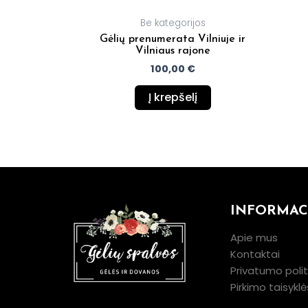
Be kategorijos
Gėlių prenumerata Vilniuje ir
Vilniaus rajone
100,00
€
Į krepšelį
INFORMAC
Apie mus
Kontaktai
Privatumo polit
Pirkimo taisyklė