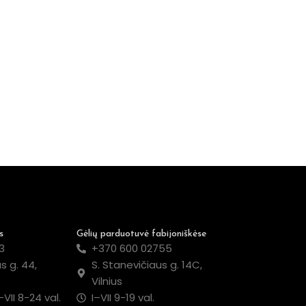
s
Gėlių parduotuvė fabijoniškėse
3
+370 600 02755
s g. 44,
S. Stanevičiaus g. 14C,
Vilnius
–VII 8-24 val.
I–VII 9-19 val.