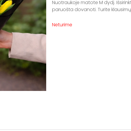
Nuotraukoje matote M dydį. Išsirink
paruošta dovanoti. Turite klausim
Neturime