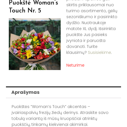
Puokštė Woman’s
skirtis priklausomai nuo
Touch Nr. 5
turimo asortimento, gėlių
sezoniškumo ir pasirinkto
dydžio. Nuotraukoje
matote XL dydį. Išsirinkta
puokštė Jus pasieks
įvyniota ir paruošta
dovanoti. Turite
klausimų?
Susisiekime
.
Neturime
Aprašymas
Puokštės “Woman’s Touch” akcentas –
įvairiaspalvių frezijų žiedų derinys. Atraskite savo
tobulą variantą iš mūsų kruopščiai atrinktų
puokščių, tinkamų kiekvienai akimirkai.