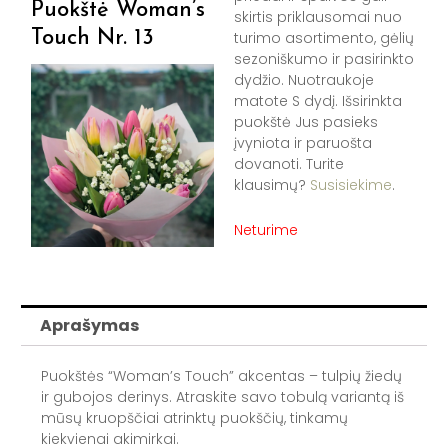
Puokštė Woman’s
skirtis priklausomai nuo
Touch Nr. 13
turimo asortimento, gėlių
sezoniškumo ir pasirinkto
dydžio. Nuotraukoje
matote S dydį. Išsirinkta
puokštė Jus pasieks
įvyniota ir paruošta
dovanoti. Turite
klausimų?
Susisiekime
.
Neturime
Aprašymas
Puokštės “Woman’s Touch” akcentas – tulpių žiedų
ir gubojos derinys. Atraskite savo tobulą variantą iš
mūsų kruopščiai atrinktų puokščių, tinkamų
kiekvienai akimirkai.