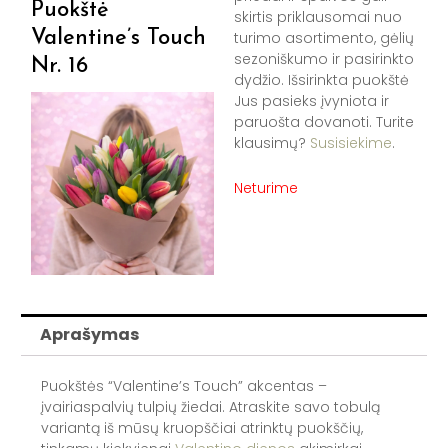
Puokštė
skirtis priklausomai nuo
Valentine’s Touch
turimo asortimento, gėlių
sezoniškumo ir pasirinkto
Nr. 16
dydžio. Išsirinkta puokštė
Jus pasieks įvyniota ir
paruošta dovanoti. Turite
klausimų?
Susisiekime
.
Neturime
Aprašymas
Puokštės “Valentine’s Touch” akcentas –
įvairiaspalvių tulpių žiedai. Atraskite savo tobulą
variantą iš mūsų kruopščiai atrinktų puokščių,