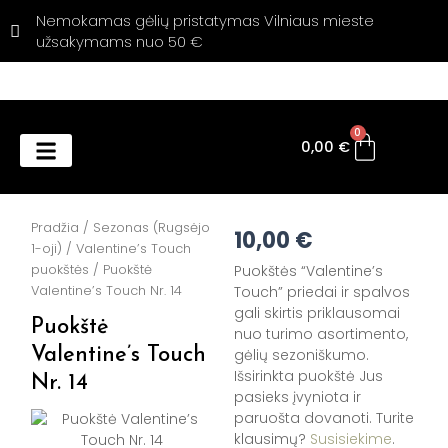
Pereiti
Nemokamas gėlių pristatymas Vilniaus mieste
prie
užsakymams nuo 50 €
turinio
Cart
0
0,00
€
Products search
Pradžia
/
Sezonas (Rugsėjo
10,00
€
1-oji)
/
Valentine’s Touch
puokštės
/ Puokštė
Puokštės “Valentine’s
Valentine’s Touch Nr. 14
Touch” priedai ir spalvos
gali skirtis priklausomai
Puokštė
nuo turimo asortimento,
Valentine’s Touch
gėlių sezoniškumo.
Išsirinkta puokštė Jus
Nr. 14
pasieks įvyniota ir
paruošta dovanoti. Turite
klausimų?
Susisiekime
.