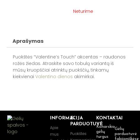
Neturime
Aprašymas
Puokštės “Valentine’s Touch” akcentas – raudonos
rožės žiedas. Atraskite savo tobulą variantą iš
mūsų kruopščiai atrinktų puokščių, tinkamų
kiekvienai
Valentino dienos
akimirkai.
INFORMACIJA
E-
KONTAKTAI
PARDUOTUVĖ
Konarskio
Apie
Gėlių
gėlių
Puokštės
mus
parduotuvė
turgus
fabijoniškėse