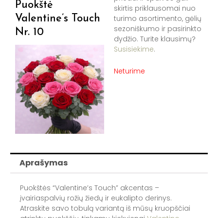
Puokštė
skirtis priklausomai nuo
Valentine’s Touch
turimo asortimento, gėlių
sezoniškumo ir pasirinkto
Nr. 10
dydžio. Turite klausimų?
Susisiekime
.
Neturime
Aprašymas
Puokštės “Valentine’s Touch” akcentas –
įvairiaspalvių rožių žiedų ir eukalipto derinys.
Atraskite savo tobulą variantą iš mūsų kruopščiai