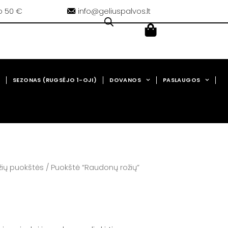
o 50 €
info@geliuspalvos.lt
Cart
0,00
€
SEZONAS (RUGSĖJO 1-OJI)
DOVANOS
PASLAUGOS
žių puokštės
/ Puokštė “Raudonų rožių”