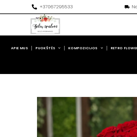
Pereiti
+37067295533
Ne
prie
turinio
APIE MUS
PUOKŠTĖS
KOMPOZICIJOS
RETRO FLOWE