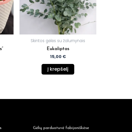
Skintos gėlės su žalumynais
s”
Eukaliptas
15,00
€
Į krepšelį
s
Gėlių parduotuvė fabijoniškėse