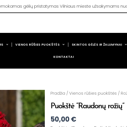
mokamas gėlių pristatymas Vilniaus mieste užsakymams nu
RS
VIENOS RŪŠIES PUOKŠTĖS
SKINTOS GĖLĖS IR ŽALUMYNAI
KONTAKTAI
Pradžia
/
Vienos rūšies puokštės
/
Ro
Puokštė “Raudonų rožių”
50,00
€