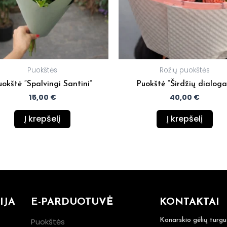
Puokštės
Rožių puokštės
uokštė “Spalvingi Santini”
Puokštė “Širdžių dialoga
15,00
€
40,00
€
Į krepšelį
Į krepšelį
IJA
E-PARDUOTUVĖ
KONTAKTAI
Puokštės
Konarskio gėlių turgu