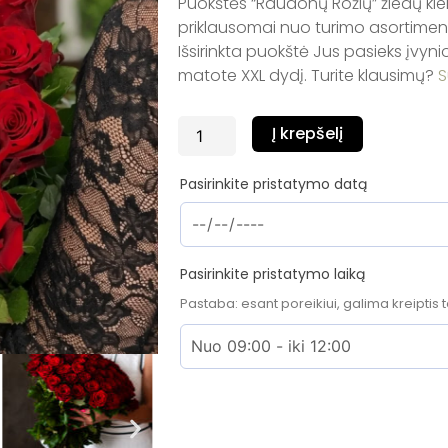
Puokštės “Raudonų Rožių” žiedų kiekis
priklausomai nuo turimo asortimento
Išsirinkta puokštė Jus pasieks įvyn
matote XXL dydį. Turite klausimų?
S
produkto
Į krepšelį
kiekis:
Puokštė
Pasirinkite pristatymo datą
"Raudonų
rožių"
Pasirinkite pristatymo laiką
Pastaba: esant poreikiui, galima kreiptis t