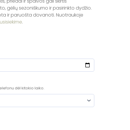
, priedai ir spalvos gali skirtis
, gėlių sezoniškumo ir pasirinkto dydžio.
iota ir paruošta dovanoti. Nuotraukoje
usisiekime
.
elefonu dėl kitokio laiko.