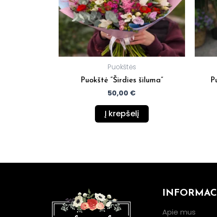
Puokštės
Puokštė “Širdies šiluma”
P
50,00
€
Į krepšelį
INFORMAC
Apie mus