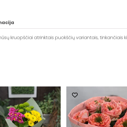
macija
ūsų kruopščiai atrinktais puokščių variantais, tinkančiais 