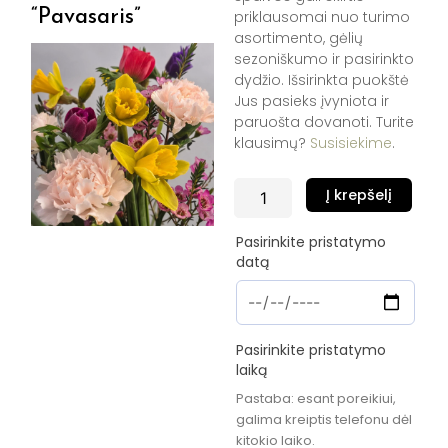
“Pavasaris”
priklausomai nuo turimo
asortimento, gėlių
sezoniškumo ir pasirinkto
dydžio. Išsirinkta puokštė
Jus pasieks įvyniota ir
paruošta dovanoti. Turite
klausimų?
Susisiekime
.
produkto
Į krepšelį
kiekis:
Puokštė
Pasirinkite pristatymo
"Pavasaris"
datą
Pasirinkite pristatymo
laiką
Pastaba: esant poreikiui,
galima kreiptis telefonu dėl
kitokio laiko.