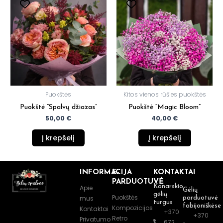
Puokštės
Kitos vienos rūšies puokštės
Puokštė “Spalvų džiazas”
Puokštė “Magic Bloom”
50,00
€
40,00
€
Į krepšelį
Į krepšelį
INFORMACIJA
E-
KONTAKTAI
PARDUOTUVĖ
Konarskio
Apie
Gėlių
gėlių
Puokštės
mus
parduotuvė
turgus
fabijoniškėse
Kompozicijos
Kontaktai
+370
+370
Retro
Privatumo
672