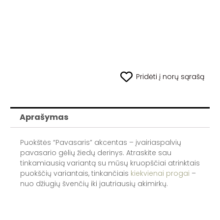
Pridėti į norų sąrašą
Aprašymas
Puokštės “Pavasaris” akcentas – įvairiaspalvių
pavasario gėlių žiedų derinys. Atraskite sau
tinkamiausią variantą su mūsų kruopščiai atrinktais
puokščių variantais, tinkančiais
kiekvienai progai
–
nuo džiugių švenčių iki jautriausių akimirkų.