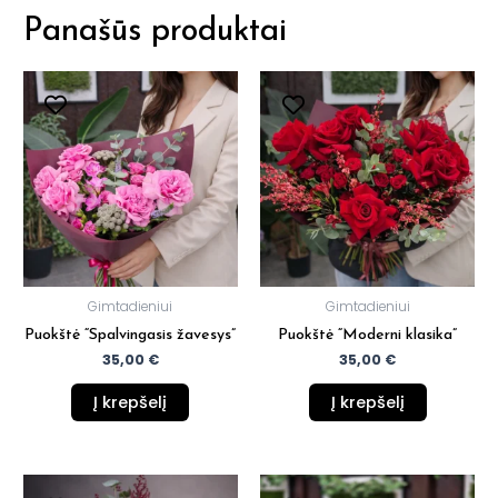
Panašūs produktai
Gimtadieniui
Gimtadieniui
Puokštė “Spalvingasis žavesys”
Puokštė “Moderni klasika”
35,00
€
35,00
€
Į krepšelį
Į krepšelį