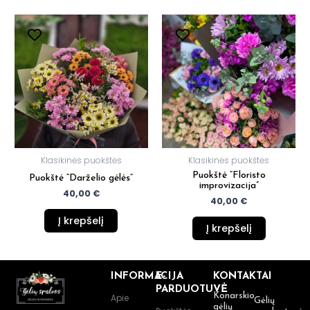
Klasikinės puokštės
Klasikinės puokštės
Puokštė “Floristo
Puokštė “Darželio gėlės”
improvizacija”
40,00
€
40,00
€
Į krepšelį
Į krepšelį
INFORMACIJA
E-
KONTAKTAI
PARDUOTUVĖ
Konarskio
Apie
Gėlių
gėlių