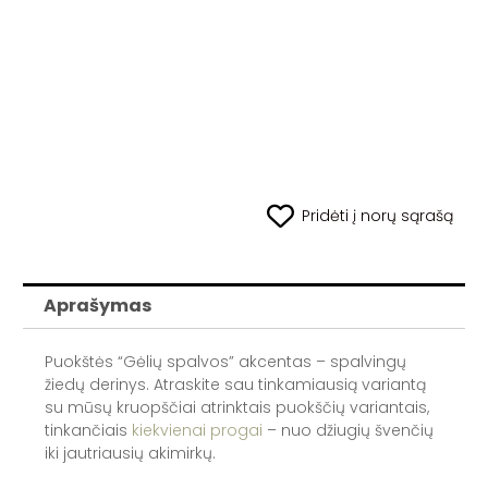
Pridėti į norų sąrašą
Aprašymas
Puokštės “Gėlių spalvos” akcentas – spalvingų
žiedų derinys. Atraskite sau tinkamiausią variantą
su mūsų kruopščiai atrinktais puokščių variantais,
tinkančiais
kiekvienai progai
– nuo džiugių švenčių
iki jautriausių akimirkų.