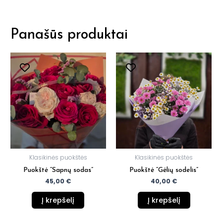
Panašūs produktai
Klasikinės puokštės
Klasikinės puokštės
Puokštė “Sapnų sodas”
Puokštė “Gėlių sodelis”
45,00
€
40,00
€
Į krepšelį
Į krepšelį