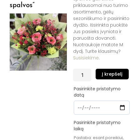
spalvos”
priklausomai nuo turimo
asortimento, gėlių
sezoniškumo ir pasirinkto
dydžio. Išsirinkta puokštė
Jus pasieks įvyniota ir
paruošta dovanoti.
Nuotraukoje matote M
dydį. Turite klausimų?
Susisiekime
.
produkto
Į krepšelį
kiekis:
Puokštė
Pasirinkite pristatymo
"Gėlių
datą
spalvos"
Pasirinkite pristatymo
laiką
Pastaba: esant poreikiui,