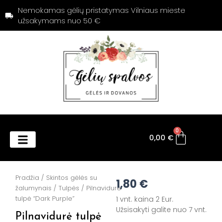
Pereiti
Nemokamas gėlių pristatymas Vilniaus mieste
prie
užsakymams nuo 50 €
turinio
Cart
0
0,00
€
Products search
Pradžia
/
Skintos gėlės su
1,80
€
žalumynais
/
Tulpės
/ Pilnavidurė
tulpė “Dark Purple”
1 vnt. kaina 2 Eur.
Užsisakyti galite nuo 7 vnt.
Pilnavidurė tulpė