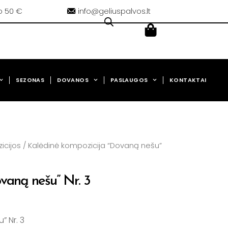
o 50 €
info@geliuspalvos.lt
Cart
0,00
€
SEZONAS
DOVANOS
PASLAUGOS
KONTAKTAI
icijos
/ Kalėdinė kompozicija “Dovaną nešu”
vaną nešu” Nr. 3
” Nr. 3