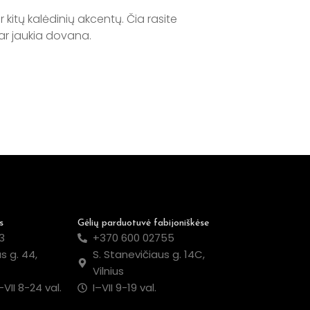
ir kitų kalėdinių akcentų. Čia rasite
 ar jaukia dovana.
s
Gėlių parduotuvė fabijoniškėse
3
+370 600 02755
s g. 44,
S. Stanevičiaus g. 14C,
Vilnius
–VII 8-24 val.
I–VII 9-19 val.