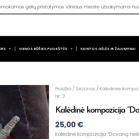
mokamas gėlių pristatymas Vilniaus mieste užsakymams nu
ERS
VIENOS RŪŠIES PUOKŠTĖS
SKINTOS GĖLĖS IR ŽALUMYNAI
Pradžia
/
Sezonas
/
Kalėdinės kompoz
Nr. 3
Kalėdinė kompozicija “Do
25,00
€
Kalėdinė kompozicija “Dovaną nešu