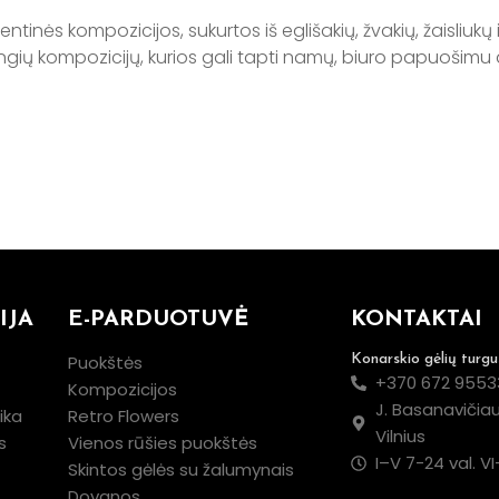
entinės kompozicijos, sukurtos iš eglišakių, žvakių, žaisliukų 
angių kompozicijų, kurios gali tapti namų, biuro papuošimu
IJA
E-PARDUOTUVĖ
KONTAKTAI
Puokštės
Konarskio gėlių turgu
+370 672 9553
Kompozicijos
J. Basanavičiau
ika
Retro Flowers
Vilnius
s
Vienos rūšies puokštės
I–V 7-24 val. VI
Skintos gėlės su žalumynais
Dovanos