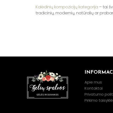
Kalėdinių kompozicijų kategorija
– tai šv
tradicinių, modernių, natūralių ar prab
INFORMAC
Apie mus
Kontaktai
Privatumo polit
Pirkimo taisyklė