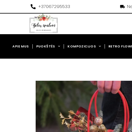
Pereiti
+37067295533
Ne
prie
turinio
APIE MUS
PUOKŠTĖS
KOMPOZICIJOS
RETRO FLOW