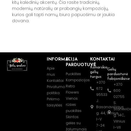
kitų kalėdinių akcentų. Čia rasite tradicinių,
modernių, natūralių ar prabangių kompozicijų,
kurios gali tapti namų, biuro papuošimu ar jaukia
dovana.
INFORMACIJA
E-
KONTAKTAI
PARDUOTUVĖ
Konarskio
Apie
Gėlių
gėlių
Puokštės
mus
parduotuvė
turgus
fabijoniškėse
Kompozicijos
Kontaktai
+370
+370
Retro
Privatumo
672
600
Flowers
politika
95533
02755
Vienos
Pirkimo
J.
S.
rūšies
taisyklės
Basanavičiaus
Staneviči
puokštės
g. 44, Vilnius
g. 14C,
Skintos
I–V
Vilnius
gėlės su
7-24
I–VII
žalumynais