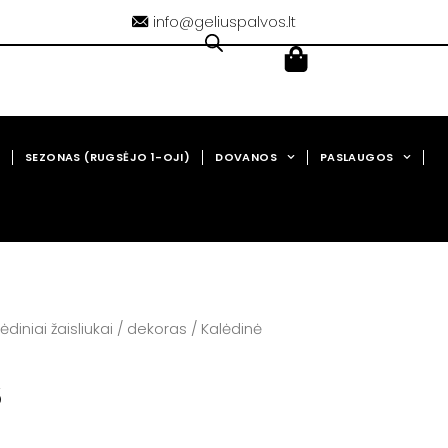
info@geliuspalvos.lt
Cart
0,00
€
SEZONAS (RUGSĖJO 1-OJI)
DOVANOS
PASLAUGOS
ėdiniai žaisliukai / dekoras
/ Kalėdinė
3