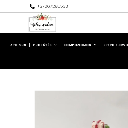
Pereiti
+37067295533
prie
turinio
APIE MUS
PUOKŠTĖS
KOMPOZICIJOS
RETRO FLOWE