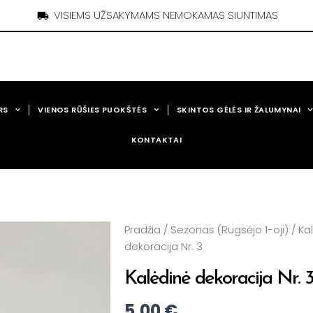
VISIEMS UŽSAKYMAMS NEMOKAMAS SIUNTIMAS
RS
VIENOS RŪŠIES PUOKŠTĖS
SKINTOS GĖLĖS IR ŽALUMYNAI
KONTAKTAI
Pradžia
/
Sezonas (Rugsėjo 1-oji)
/
Kal
dekoracija Nr. 3
Kalėdinė dekoracija Nr. 
5,00
€