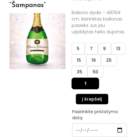
“Šampanas”
Baliono dydis – 49/104
cm. Išsirinktas balionas
pasieks Jus jau
užpildytas helio dujomis.
produkto
5
7
9
13
kiekis:
Folinis
15
19
25
balionas
"Šampanas"
35
50
Į krepšelį
Pasirinkite pristatymo
datą