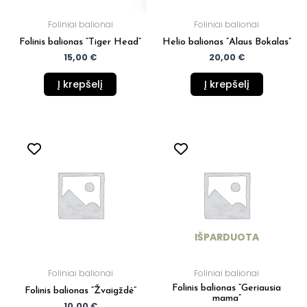
Foliniai balionai
Foliniai balionai
Folinis balionas “Tiger Head”
Helio balionas “Alaus Bokalas”
15,00
€
20,00
€
Į krepšelį
Į krepšelį
IŠPARDUOTA
Foliniai balionai
Foliniai balionai
Folinis balionas “Geriausia
Folinis balionas “Žvaigždė”
mama”
10,00
€