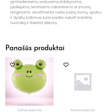
gimtadieniams, vestuvėms, krikštynoms,
jubiliejams, teminiams vakarėliams ar įmonių
renginiams. Asortimente rasite įvairių formų, spalvų
ir dydžių balionus, kurie padės sukurti šventinę
nuotaiką ir išskirtinį dekorą.
Panašūs produktai
This
product
has
multiple
variants.
The
options
may
be
chosen
Foliniai balionai
Foliniai balionai