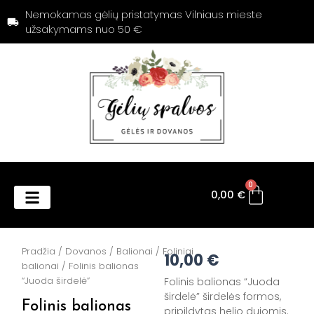
Pereiti
Nemokamas gėlių pristatymas Vilniaus mieste
prie
užsakymams nuo 50 €
turinio
Cart
0
0,00
€
Products search
Pradžia
/
Dovanos
/
Balionai
/
Foliniai
10,00
€
balionai
/ Folinis balionas
“Juoda širdelė”
Folinis balionas “Juoda
širdelė” širdelės formos,
Folinis balionas
pripildytas helio dujomis.