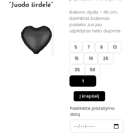
“Juoda širdelė”
Baliono dydis – 45 cm.
Išsirinktas balionas
pasieks Jus jau
užpildytas helio dujomis.
produkto
5
7
9
13
kiekis:
Folinis
15
19
25
balionas
“Juoda
35
50
širdelė”
Į krepšelį
Pasirinkite pristatymo
datą