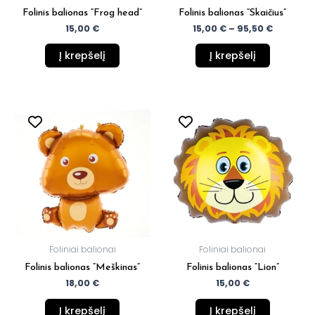
on
Folinis balionas “Frog head”
Folinis balionas “Skaičius”
the
15,00
€
15,00
€
–
95,50
€
product
page
Į krepšelį
Į krepšelį
Foliniai balionai
Foliniai balionai
Folinis balionas “Meškinas”
Folinis balionas “Lion”
18,00
€
15,00
€
Į krepšelį
Į krepšelį