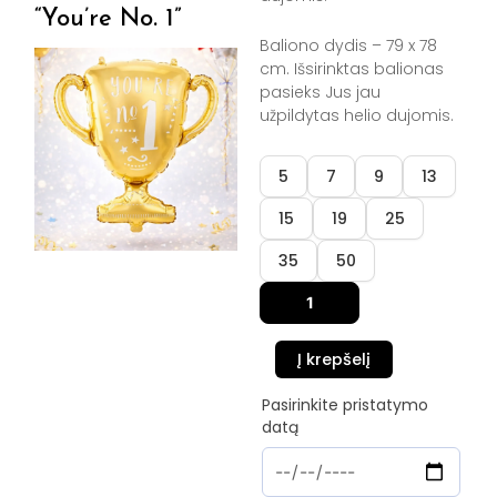
“You’re No. 1”
Baliono dydis – 79 x 78
cm. Išsirinktas balionas
pasieks Jus jau
užpildytas helio dujomis.
produkto
5
7
9
13
kiekis:
Folinis
15
19
25
balionas
"You're
35
50
No.
1"
Į krepšelį
Pasirinkite pristatymo
datą