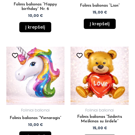
Folinis balionas “Happy
Folinis balionas “Lion”
birthday” Nr. 6
15,00
€
10,00
€
Į krepšelį
Į krepšelį
Foliniai balionai
Foliniai balionai
Folinis balionas “Sėdintis
Folinis balionas “Vienaragis”
Meškinas su širdele”
10,00
€
15,00
€