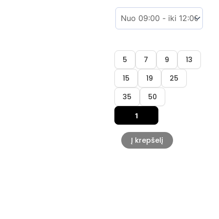
5
7
9
13
15
19
25
35
50
Į krepšelį