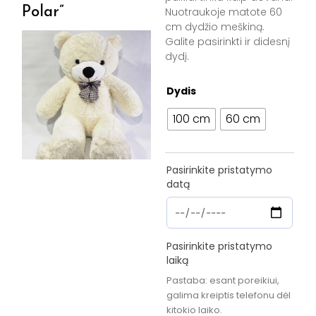
Polar”
Nuotraukoje matote 60
cm dydžio meškiną.
Galite pasirinkti ir didesnį
dydį.
produkto
Dydis
kiekis:
Dovanėlė
100 cm
60 cm
"Teddy
Polar"
Pasirinkite pristatymo
datą
Pasirinkite pristatymo
laiką
Pastaba: esant poreikiui,
galima kreiptis telefonu dėl
kitokio laiko.