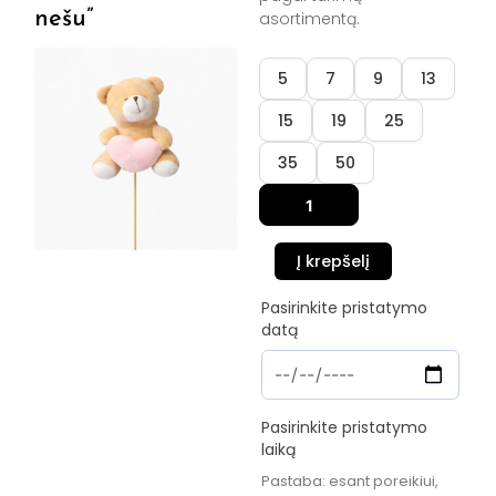
nešu”
asortimentą.
produkto
5
7
9
13
kiekis:
Dovanėlė
15
19
25
"Širdutę
nešu"
35
50
Į krepšelį
Pasirinkite pristatymo
datą
Pasirinkite pristatymo
laiką
Pastaba: esant poreikiui,