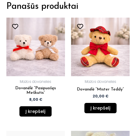
Panašūs produktai
Mažos dovanėlės
Mažos dovanėlės
Dovanėlė “Pasipuošęs
Dovanėlė “Mister Teddy”
Meškutis”
20,00
€
8,00
€
Į krepšelį
Į krepšelį
This