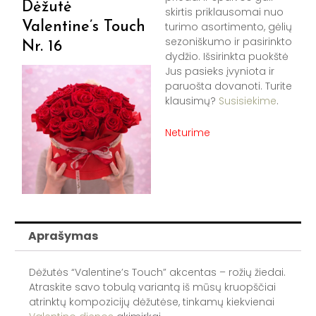
Dėžutė
skirtis priklausomai nuo
Valentine’s Touch
turimo asortimento, gėlių
sezoniškumo ir pasirinkto
Nr. 16
dydžio. Išsirinkta puokštė
Jus pasieks įvyniota ir
paruošta dovanoti. Turite
klausimų?
Susisiekime
.
Neturime
Aprašymas
Dėžutės “Valentine’s Touch” akcentas – rožių žiedai.
Atraskite savo tobulą variantą iš mūsų kruopščiai
atrinktų kompozicijų dėžutėse, tinkamų kiekvienai