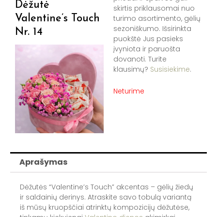
Dėžutė
skirtis priklausomai nuo
Valentine’s Touch
turimo asortimento, gėlių
sezoniškumo. Išsirinkta
Nr. 14
puokštė Jus pasieks
įvyniota ir paruošta
dovanoti. Turite
klausimų?
Susisiekime
.
Neturime
Aprašymas
Dėžutės “Valentine’s Touch” akcentas – gėlių žiedų
ir saldainių derinys. Atraskite savo tobulą variantą
iš mūsų kruopščiai atrinktų kompozicijų dėžutėse,