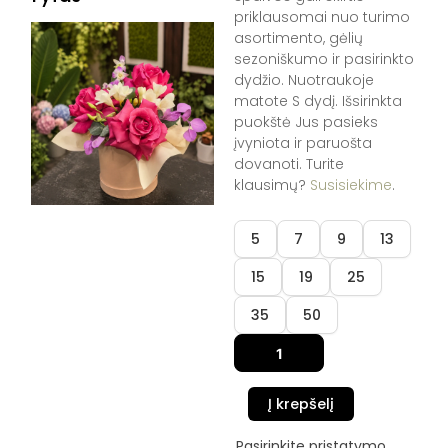
priklausomai nuo turimo
asortimento, gėlių
sezoniškumo ir pasirinkto
dydžio. Nuotraukoje
matote S dydį. Išsirinkta
puokštė Jus pasieks
įvyniota ir paruošta
dovanoti. Turite
klausimų?
Susisiekime
.
produkto
5
7
9
13
kiekis:
Dėžutė
15
19
25
"Rožinis
rytas"
35
50
Į krepšelį
Pasirinkite pristatymo