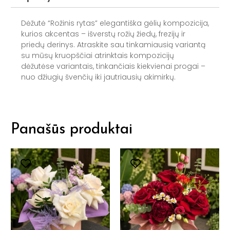
Dėžutė “Rožinis rytas” elegantiška gėlių kompozicija,
kurios akcentas – išverstų rožių žiedų, frezijų ir
priedų derinys. Atraskite sau tinkamiausią variantą
su mūsų kruopščiai atrinktais kompozicijų
dėžutėse variantais, tinkančiais kiekvienai progai –
nuo džiugių švenčių iki jautriausių akimirkų.
Panašūs produktai