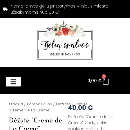
Pereiti
Nemokamas gėlių pristatymas Vilniaus mieste
prie
užsakymams nuo 50 €
turinio
Cart
0
0,00
€
Products search
Pradžia
/
Kompozicijos
/
Dėžutės
/ Dėžutė
40,00
€
“Creme de La Creme”
Dėžutės “Creme de La
Dėžutė “Creme de
Creme” žiedų kiekis ir
La Creme”
spalvos gali skirtis