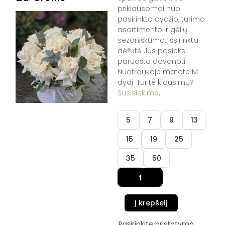
priklausomai nuo
pasirinkto dydžio, turimo
asortimento ir gėlių
sezoniškumo. Išsirinkta
dėžutė Jus pasieks
paruošta dovanoti.
Nuotraukoje matote M
dydį. Turite klausimų?
Susisiekime
.
produkto
5
7
9
13
kiekis:
Dėžutė
15
19
25
"Creme
de
35
50
La
Creme"
Į krepšelį
Pasirinkite pristatymo