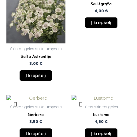
Saulėgrąža
4,00
€
Į krepšelį
Skintos gėlės su žalumynais
Balta Astrantija
3,00
€
Į krepšelį
Skintos gėlės su žalumynais
Kitos skintos gėlės
Gerbera
Eustoma
3,50
€
4,50
€
Į krepšelį
Į krepšelį